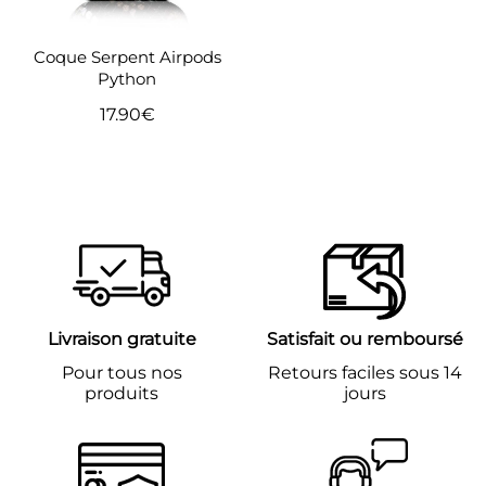
Coque Serpent Airpods
Python
17.90€
Prix
17.90€
régulier
Livraison gratuite
Satisfait ou remboursé
Pour tous nos
Retours faciles sous 14
produits
jours