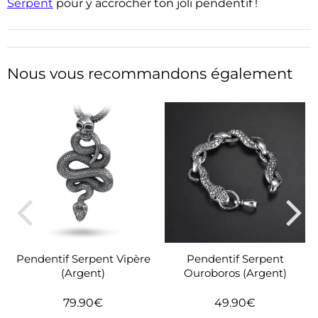
Serpent
pour y accrocher ton joli pendentif !
Nous vous recommandons également
Pendentif Serpent Vipère
Pendentif Serpent
(Argent)
Ouroboros (Argent)
79.90€
49.90€
Prix
79.90€
Prix
49.90€