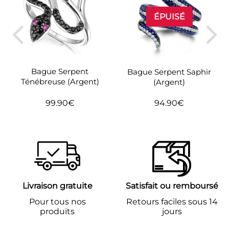
ÉPUISÉ
Bague Serpent
Bague Serpent Saphir
Ténébreuse (Argent)
(Argent)
99.90€
94.90€
Prix
99.90€
Prix
94.90€
régulier
régulier
Livraison gratuite
Satisfait ou remboursé
Pour tous nos
Retours faciles sous 14
produits
jours