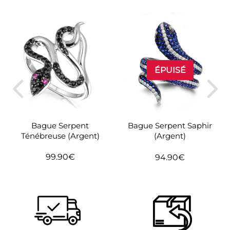
ÉPUISÉ
Bague Serpent
Bague Serpent Saphir
Ténébreuse (Argent)
(Argent)
99.90€
94.90€
Prix
99.90€
Prix
94.90€
régulier
régulier