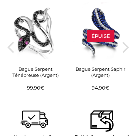
ÉPUISÉ
Bague Serpent
Bague Serpent Saphir
Ténébreuse (Argent)
(Argent)
99.90€
94.90€
Prix
99.90€
Prix
94.90€
régulier
régulier