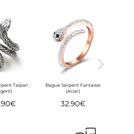
rpent Taipan
Bague Serpent Fantaisie
Bague Ser
rgent)
(Acier)
.90€
32.90€
54.90€
Prix
32.90€
P
lier
régulier
r