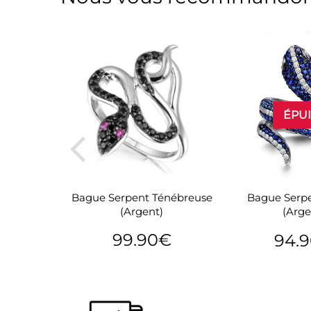
ÉPU
Bague Serpent Ténébreuse
Boomslang
Bague Serpe
(Argent)
nt)
(Arge
99.90€
€
94.
Prix
99.90€
69.90€
Prix
régulier
réguli