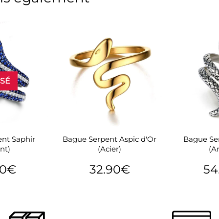
ISÉ
nt Saphir
Bague Serpent Aspic d'Or
Bague Se
nt)
(Acier)
(A
90€
32.90€
54
94.90€
Prix
32.90€
Prix
er
régulier
régu