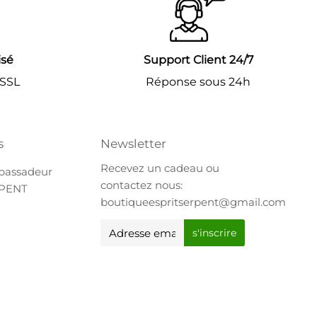
isé
Support Client 24/7
 SSL
Réponse sous 24h
s
Newsletter
Recevez un cadeau ou
bassadeur
contactez nous:
RPENT
boutiqueespritserpent@gmail.com
E-
s'inscrire
mail