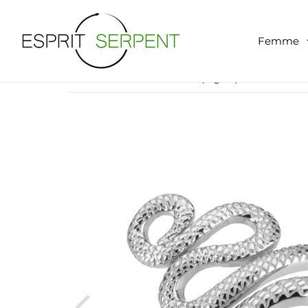
Femme
Bague Serpent
›
Enlacement Précis (Argent)
Accueil