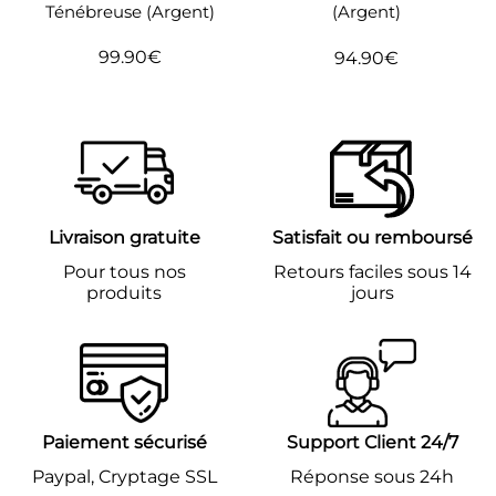
Ténébreuse (Argent)
(Argent)
99.90€
94.90€
Prix
99.90€
Prix
94.90€
régulier
régulier
Livraison gratuite
Satisfait ou remboursé
Pour tous nos
Retours faciles sous 14
produits
jours
Paiement sécurisé
Support Client 24/7
Paypal, Cryptage SSL
Réponse sous 24h