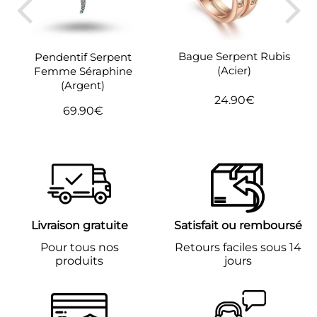
Bague Serpent Rubis
Pendentif Serpent
(Acier)
Femme Séraphine
(Argent)
24.90€
Prix
24.90€
69.90€
Prix
69.90€
régulier
régulier
Livraison gratuite
Satisfait ou remboursé
Pour tous nos
Retours faciles sous 14
produits
jours