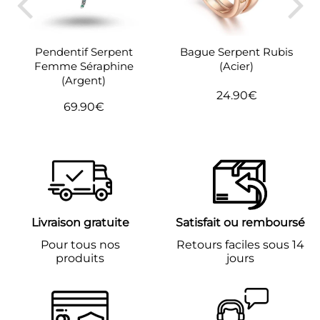
Bague Serpent Rubis
Pendentif Serpent
(Acier)
Femme Séraphine
(Argent)
24.90€
Prix
24.90€
69.90€
Prix
69.90€
régulier
régulier
Livraison gratuite
Satisfait ou remboursé
Pour tous nos
Retours faciles sous 14
produits
jours