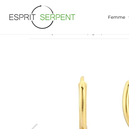
Femme
Boucles d'Oreille Serpent
›
Bijouterie Précieuse (Argent)
Accueil