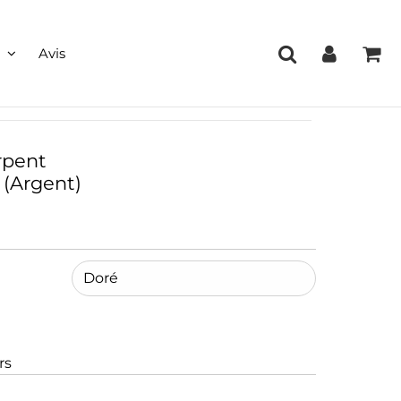
Avis
rpent
 (Argent)
rs