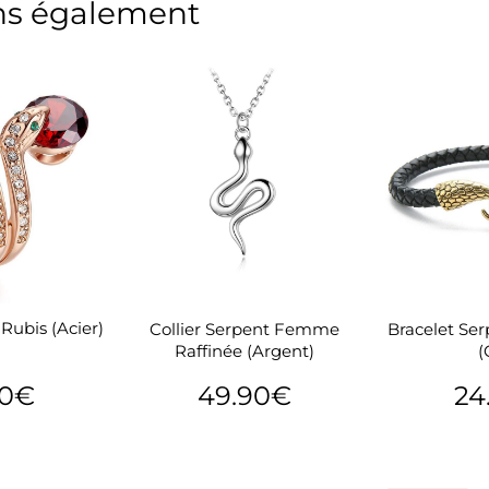
s également
Rubis (Acier)
Collier Serpent Femme
Bracelet Se
Raffinée (Argent)
(
90€
49.90€
24
24.90€
Prix
49.90€
Prix
er
régulier
régu