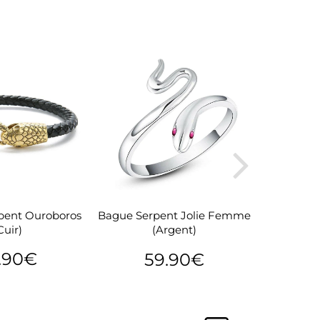
rpent Ouroboros
Bague Ser
Bague Serpent Jolie Femme
Cuir)
(Argent)
.90€
59.90€
24.90€
P
Prix
59.90€
lier
r
régulier