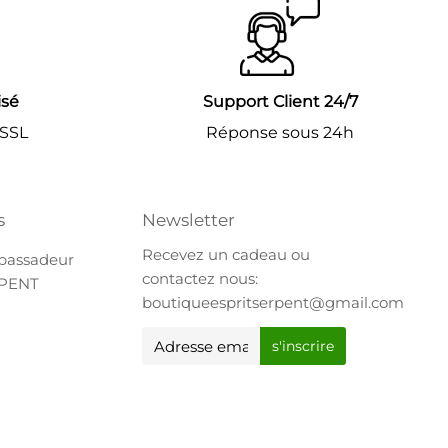
isé
Support Client 24/7
 SSL
Réponse sous 24h
s
Newsletter
Recevez un cadeau ou
bassadeur
contactez nous:
RPENT
boutiqueespritserpent@gmail.com
E-
s'inscrire
mail