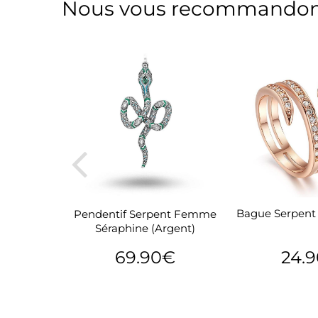
Nous vous recommandon
Bague Serpent 
ent Cobra
Pendentif Serpent Femme
cier)
Séraphine (Argent)
24.
€
69.90€
Prix
24.90€
Prix
69.90€
réguli
régulier