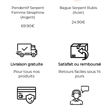
Bague Serpent Rubis
Pendentif Serpent
(Acier)
Femme Séraphine
(Argent)
24.90€
Prix
24.90€
69.90€
Prix
69.90€
régulier
régulier
Livraison gratuite
Satisfait ou remboursé
Pour tous nos
Retours faciles sous 14
produits
jours