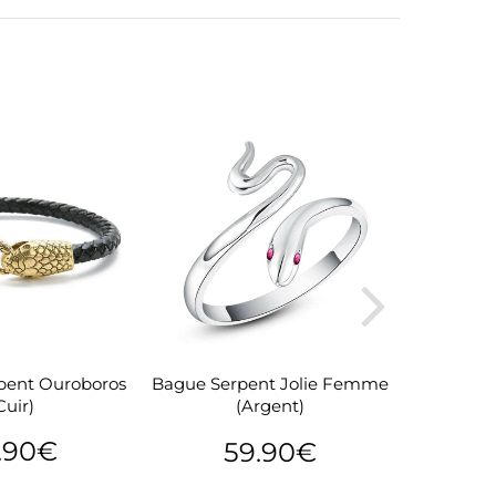
rpent Ouroboros
Bague Ser
Bague Serpent Jolie Femme
Cuir)
(Argent)
.90€
59.90€
24.90€
P
Prix
59.90€
lier
r
régulier