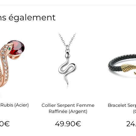
s également
Rubis (Acier)
Collier Serpent Femme
Bracelet Se
Raffinée (Argent)
(
90€
49.90€
24
24.90€
Prix
49.90€
Prix
er
régulier
régu