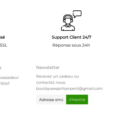
isé
Support Client 24/7
 SSL
Réponse sous 24h
s
Newsletter
Recevez un cadeau ou
bassadeur
contactez nous:
RPENT
boutiqueespritserpent@gmail.com
E-
s'inscrire
mail