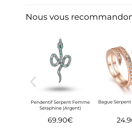
Nous vous recommandon
Bague Serpent 
ent Cobra
Pendentif Serpent Femme
cier)
Séraphine (Argent)
24.
€
69.90€
Prix
24.90€
Prix
69.90€
réguli
régulier