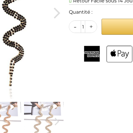
Retour Facile sous 14 Jou
Quantité :
-
+