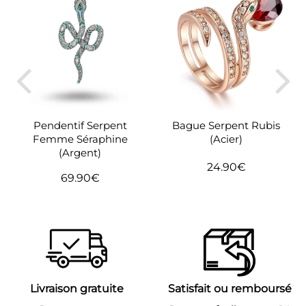
Bague Serpent Rubis
Pendentif Serpent
(Acier)
Femme Séraphine
(Argent)
24.90€
Prix
24.90€
69.90€
Prix
69.90€
régulier
régulier
Livraison gratuite
Satisfait ou remboursé