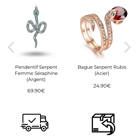
Bague Serpent Rubis
Pendentif Serpent
(Acier)
Femme Séraphine
(Argent)
24.90€
Prix
24.90€
69.90€
Prix
69.90€
régulier
régulier