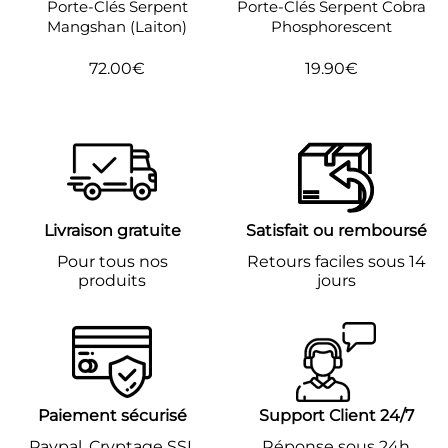
Porte-Clés Serpent
Porte-Clés Serpent Cobra
Mangshan (Laiton)
Phosphorescent
72.00€
19.90€
Prix
72.00€
Prix
19.90€
régulier
régulier
Livraison gratuite
Satisfait ou remboursé
Pour tous nos
Retours faciles sous 14
produits
jours
Paiement sécurisé
Support Client 24/7
Paypal, Cryptage SSL
Réponse sous 24h