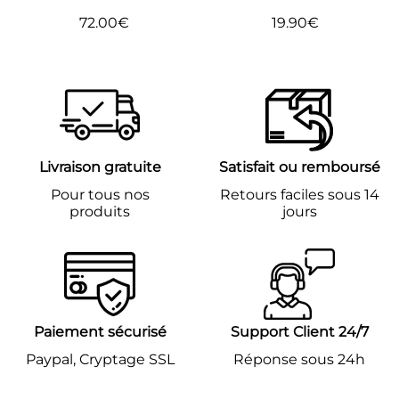
72.00€
19.90€
Prix
72.00€
Prix
19.90€
régulier
régulier
Livraison gratuite
Satisfait ou remboursé
Pour tous nos
Retours faciles sous 14
produits
jours
Paiement sécurisé
Support Client 24/7
Paypal, Cryptage SSL
Réponse sous 24h