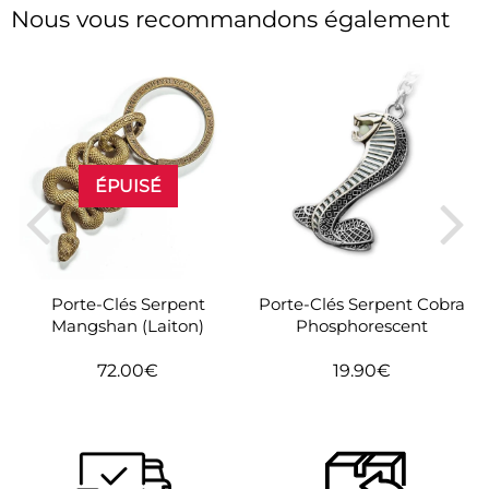
Nous vous recommandons également
ÉPUISÉ
Porte-Clés Serpent
Porte-Clés Serpent Cobra
Mangshan (Laiton)
Phosphorescent
72.00€
19.90€
Prix
72.00€
Prix
19.90€
régulier
régulier