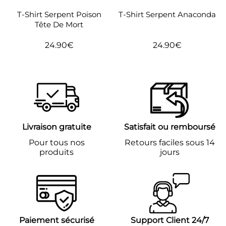
T-Shirt Serpent Poison
T-Shirt Serpent Anaconda
Tête De Mort
24.90€
24.90€
Prix
24.90€
Prix
24.90€
régulier
régulier
Livraison gratuite
Satisfait ou remboursé
Pour tous nos
Retours faciles sous 14
produits
jours
Paiement sécurisé
Support Client 24/7