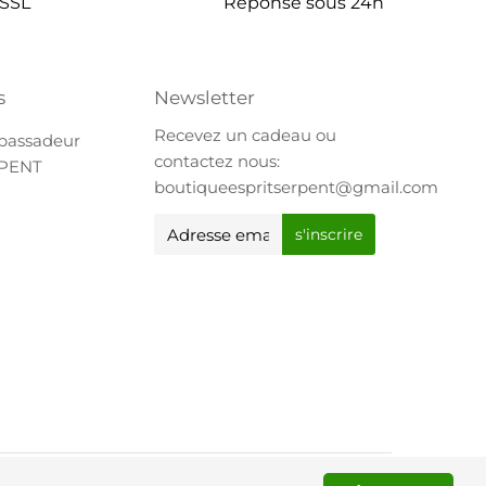
 SSL
Réponse sous 24h
s
Newsletter
Recevez un cadeau ou
bassadeur
contactez nous:
RPENT
boutiqueespritserpent@gmail.com
E-
s'inscrire
mail