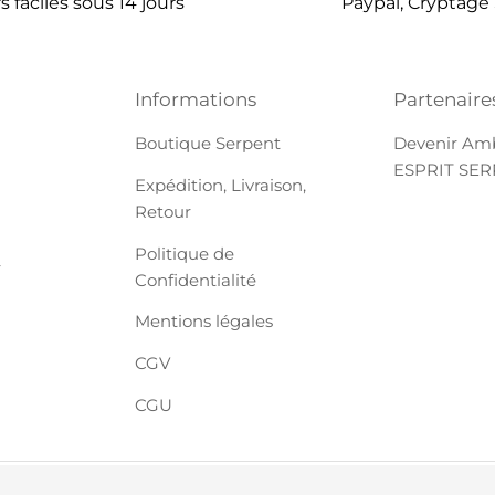
 faciles sous 14 jours
Paypal, Cryptage
Informations
Partenaire
Boutique Serpent
Devenir Am
ESPRIT SE
Expédition, Livraison,
Retour
Politique de
r
Confidentialité
Mentions légales
CGV
CGU