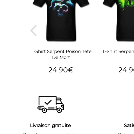
erpent King
T-Shirt Serpent Poison Tête
T-Shirt Serpe
De Mort
€
24.90€
24.
24.90€
Prix
24.90€
Prix
régulier
réguli
Livraison gratuite
Sati