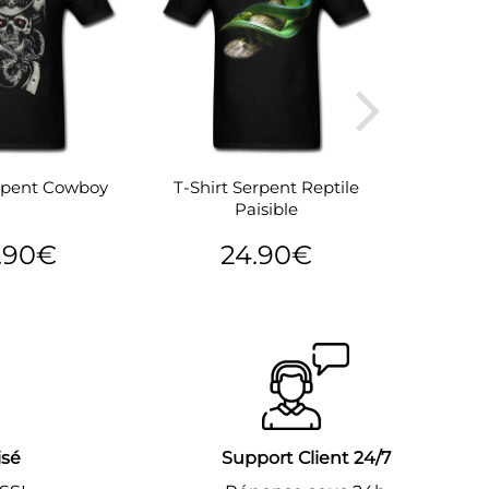
erpent Cowboy
T-Shirt Serpent Reptile
T-Shirt 
Paisible
d'
.90€
24.90€
24.90€
Prix
24.90€
P
lier
régulier
r
isé
Support Client 24/7