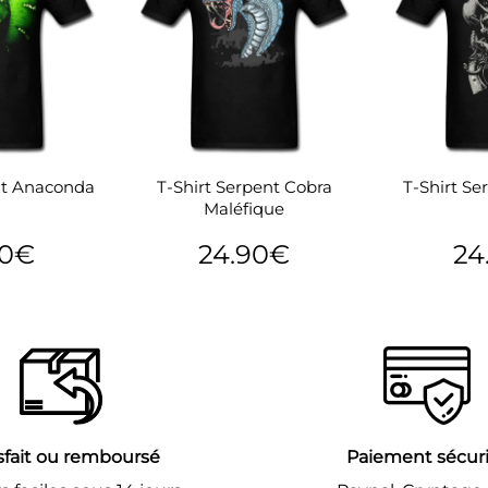
nt Anaconda
T-Shirt Serpent Cobra
T-Shirt S
Maléfique
90€
24.90€
24
24.90€
Prix
24.90€
Prix
er
régulier
régu
sfait ou remboursé
Paiement sécur